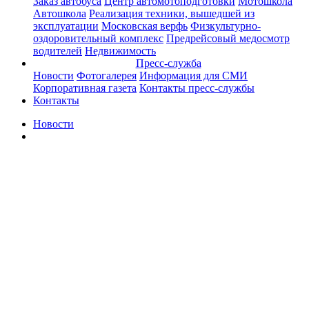
Заказ автобуса
Центр автомотоподготовки
Мотошкола
Автошкола
Реализация техники, вышедшей из
эксплуатации
Московская верфь
Физкультурно-
оздоровительный комплекс
Предрейсовый медосмотр
водителей
Недвижимость
Пресс-служба
Новости
Фотогалерея
Информация для СМИ
Корпоративная газета
Контакты пресс-службы
Контакты
Новости