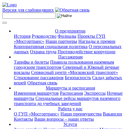
Версия для слабовидящих
О предприятии
История
Руководство
Филиалы
Проекты ГУП
«Мосгортранс»
Наши партнеры
Награды и премии
Корпоративная социальная политика
О персональных
данных
Охрана труда
Противодействие коррупции
Пассажирам
Тарифы и билеты
Правила пользования наземным
городским транспортом
Северный и Южный речные
вокзалы
Сервисный центр «Московский транспорт»
Страхование пассажиров
Безопасность
Склад забытых
вещей
Обратная связь
Маршруты и расписания
Изменения маршрутов
Расписания
Экспрессы
Ночные
маршруты
Специальные рейсы маршрутов наземного
транспорта до учебных заведений
Работа у нас
О ГУП «Мосгортранс»
Наши преимущества
Вакансии
Контакты
Ваши вопросы – наши ответы
Услуги