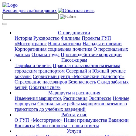
Версия для слабовидящих
О предприятии
История
Руководство
Филиалы
Проекты ГУП
«Мосгортранс»
Наши партнеры
Награды и премии
Корпоративная социальная политика
О персональных
данных
Охрана труда
Противодействие коррупции
Пассажирам
Тарифы и билеты
Правила пользования наземным
городским транспортом
Северный и Южный речные
вокзалы
Сервисный центр «Московский транспорт»
Страхование пассажиров
Безопасность
Склад забытых
вещей
Обратная связь
Маршруты и расписания
Изменения маршрутов
Расписания
Экспрессы
Ночные
маршруты
Специальные рейсы маршрутов наземного
транспорта до учебных заведений
Работа у нас
О ГУП «Мосгортранс»
Наши преимущества
Вакансии
Контакты
Ваши вопросы – наши ответы
Услуги