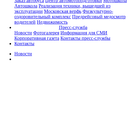
Заказ автобуса
Центр автомотоподготовки
Мотошкола
Автошкола
Реализация техники, вышедшей из
эксплуатации
Московская верфь
Физкультурно-
оздоровительный комплекс
Предрейсовый медосмотр
водителей
Недвижимость
Пресс-служба
Новости
Фотогалерея
Информация для СМИ
Корпоративная газета
Контакты пресс-службы
Контакты
Новости