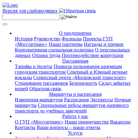
Версия для слабовидящих
О предприятии
История
Руководство
Филиалы
Проекты ГУП
«Мосгортранс»
Наши партнеры
Награды и премии
Корпоративная социальная политика
О персональных
данных
Охрана труда
Противодействие коррупции
Пассажирам
Тарифы и билеты
Правила пользования наземным
городским транспортом
Северный и Южный речные
вокзалы
Сервисный центр «Московский транспорт»
Страхование пассажиров
Безопасность
Склад забытых
вещей
Обратная связь
Маршруты и расписания
Изменения маршрутов
Расписания
Экспрессы
Ночные
маршруты
Специальные рейсы маршрутов наземного
транспорта до учебных заведений
Работа у нас
О ГУП «Мосгортранс»
Наши преимущества
Вакансии
Контакты
Ваши вопросы – наши ответы
Услуги