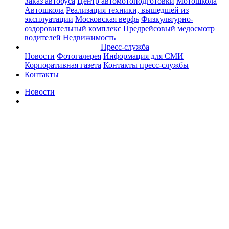
Заказ автобуса
Центр автомотоподготовки
Мотошкола
Автошкола
Реализация техники, вышедшей из
эксплуатации
Московская верфь
Физкультурно-
оздоровительный комплекс
Предрейсовый медосмотр
водителей
Недвижимость
Пресс-служба
Новости
Фотогалерея
Информация для СМИ
Корпоративная газета
Контакты пресс-службы
Контакты
Новости