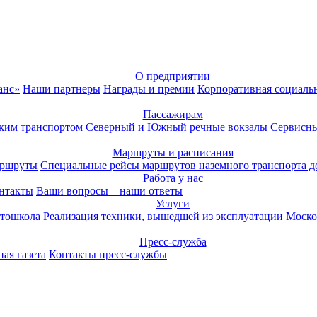
О предприятии
анс»
Наши партнеры
Награды и премии
Корпоративная социаль
Пассажирам
ким транспортом
Северный и Южный речные вокзалы
Сервисны
Маршруты и расписания
аршруты
Специальные рейсы маршрутов наземного транспорта д
Работа у нас
нтакты
Ваши вопросы – наши ответы
Услуги
тошкола
Реализация техники, вышедшей из эксплуатации
Моско
Пресс-служба
ая газета
Контакты пресс-службы