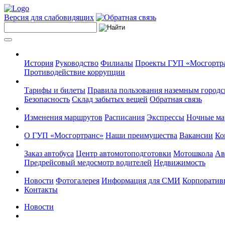
Версия для слабовидящих
История
Руководство
Филиалы
Проекты ГУП «Мосгортр
Противодействие коррупции
Тарифы и билеты
Правила пользования наземным городс
Безопасность
Склад забытых вещей
Обратная связь
Изменения маршрутов
Расписания
Экспрессы
Ночные м
О ГУП «Мосгортранс»
Наши преимущества
Вакансии
Ко
Заказ автобуса
Центр автомотоподготовки
Мотошкола
Ав
Предрейсовый медосмотр водителей
Недвижимость
Новости
Фотогалерея
Информация для СМИ
Корпоративн
Контакты
Новости