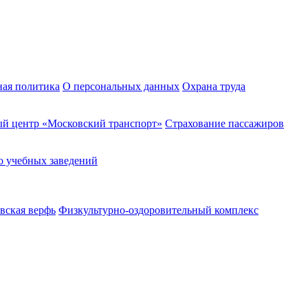
ная политика
О персональных данных
Охрана труда
й центр «Московский транспорт»
Страхование пассажиров
о учебных заведений
вская верфь
Физкультурно-оздоровительный комплекс