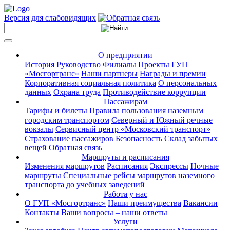
Версия для слабовидящих
О предприятии
История
Руководство
Филиалы
Проекты ГУП
«Мосгортранс»
Наши партнеры
Награды и премии
Корпоративная социальная политика
О персональных
данных
Охрана труда
Противодействие коррупции
Пассажирам
Тарифы и билеты
Правила пользования наземным
городским транспортом
Северный и Южный речные
вокзалы
Сервисный центр «Московский транспорт»
Страхование пассажиров
Безопасность
Склад забытых
вещей
Обратная связь
Маршруты и расписания
Изменения маршрутов
Расписания
Экспрессы
Ночные
маршруты
Специальные рейсы маршрутов наземного
транспорта до учебных заведений
Работа у нас
О ГУП «Мосгортранс»
Наши преимущества
Вакансии
Контакты
Ваши вопросы – наши ответы
Услуги