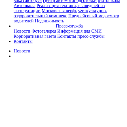
Заказ автобуса
Центр автомотоподготовки
Мотошкола
Автошкола
Реализация техники, вышедшей из
эксплуатации
Московская верфь
Физкультурно-
оздоровительный комплекс
Предрейсовый медосмотр
водителей
Недвижимость
Пресс-служба
Новости
Фотогалерея
Информация для СМИ
Корпоративная газета
Контакты пресс-службы
Контакты
Новости