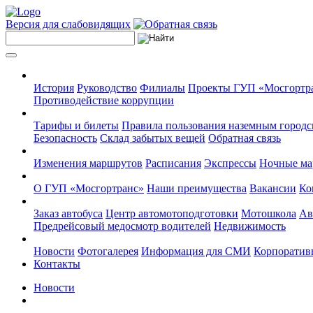
Версия для слабовидящих
История
Руководство
Филиалы
Проекты ГУП «Мосгортр
Противодействие коррупции
Тарифы и билеты
Правила пользования наземным городс
Безопасность
Склад забытых вещей
Обратная связь
Изменения маршрутов
Расписания
Экспрессы
Ночные м
О ГУП «Мосгортранс»
Наши преимущества
Вакансии
Ко
Заказ автобуса
Центр автомотоподготовки
Мотошкола
Ав
Предрейсовый медосмотр водителей
Недвижимость
Новости
Фотогалерея
Информация для СМИ
Корпоративн
Контакты
Новости