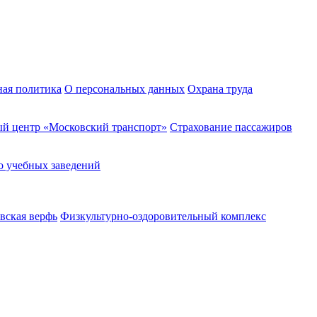
ная политика
О персональных данных
Охрана труда
й центр «Московский транспорт»
Страхование пассажиров
о учебных заведений
вская верфь
Физкультурно-оздоровительный комплекс