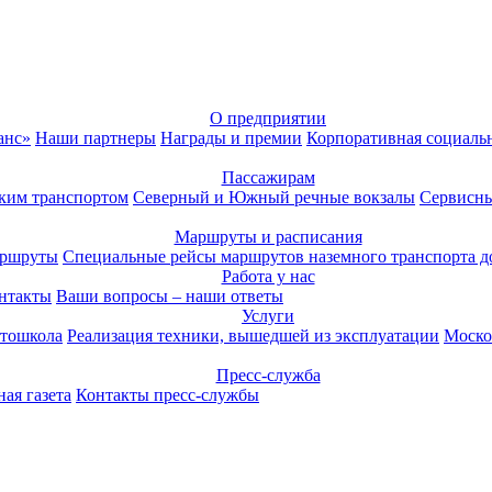
О предприятии
анс»
Наши партнеры
Награды и премии
Корпоративная социаль
Пассажирам
ким транспортом
Северный и Южный речные вокзалы
Сервисны
Маршруты и расписания
аршруты
Специальные рейсы маршрутов наземного транспорта д
Работа у нас
нтакты
Ваши вопросы – наши ответы
Услуги
тошкола
Реализация техники, вышедшей из эксплуатации
Моско
Пресс-служба
ая газета
Контакты пресс-службы