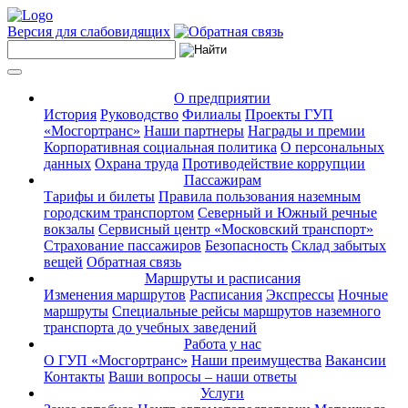
Версия для слабовидящих
О предприятии
История
Руководство
Филиалы
Проекты ГУП
«Мосгортранс»
Наши партнеры
Награды и премии
Корпоративная социальная политика
О персональных
данных
Охрана труда
Противодействие коррупции
Пассажирам
Тарифы и билеты
Правила пользования наземным
городским транспортом
Северный и Южный речные
вокзалы
Сервисный центр «Московский транспорт»
Страхование пассажиров
Безопасность
Склад забытых
вещей
Обратная связь
Маршруты и расписания
Изменения маршрутов
Расписания
Экспрессы
Ночные
маршруты
Специальные рейсы маршрутов наземного
транспорта до учебных заведений
Работа у нас
О ГУП «Мосгортранс»
Наши преимущества
Вакансии
Контакты
Ваши вопросы – наши ответы
Услуги