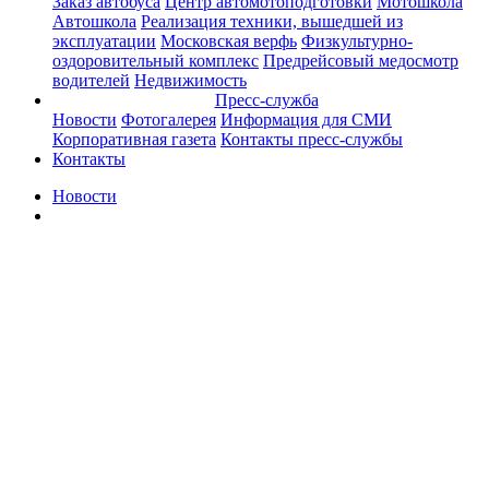
Заказ автобуса
Центр автомотоподготовки
Мотошкола
Автошкола
Реализация техники, вышедшей из
эксплуатации
Московская верфь
Физкультурно-
оздоровительный комплекс
Предрейсовый медосмотр
водителей
Недвижимость
Пресс-служба
Новости
Фотогалерея
Информация для СМИ
Корпоративная газета
Контакты пресс-службы
Контакты
Новости