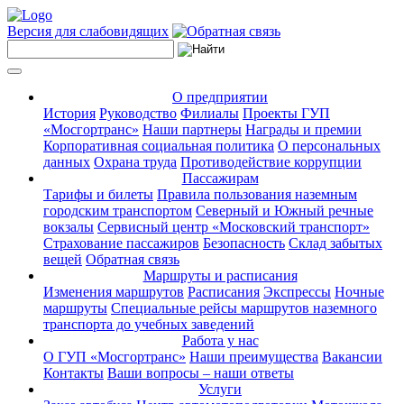
Версия для слабовидящих
О предприятии
История
Руководство
Филиалы
Проекты ГУП
«Мосгортранс»
Наши партнеры
Награды и премии
Корпоративная социальная политика
О персональных
данных
Охрана труда
Противодействие коррупции
Пассажирам
Тарифы и билеты
Правила пользования наземным
городским транспортом
Северный и Южный речные
вокзалы
Сервисный центр «Московский транспорт»
Страхование пассажиров
Безопасность
Склад забытых
вещей
Обратная связь
Маршруты и расписания
Изменения маршрутов
Расписания
Экспрессы
Ночные
маршруты
Специальные рейсы маршрутов наземного
транспорта до учебных заведений
Работа у нас
О ГУП «Мосгортранс»
Наши преимущества
Вакансии
Контакты
Ваши вопросы – наши ответы
Услуги