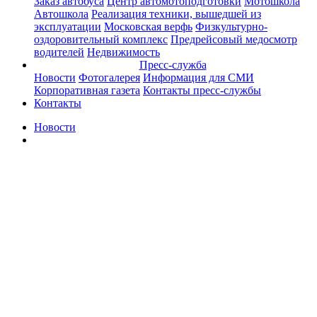
Заказ автобуса
Центр автомотоподготовки
Мотошкола
Автошкола
Реализация техники, вышедшей из
эксплуатации
Московская верфь
Физкультурно-
оздоровительный комплекс
Предрейсовый медосмотр
водителей
Недвижимость
Пресс-служба
Новости
Фотогалерея
Информация для СМИ
Корпоративная газета
Контакты пресс-службы
Контакты
Новости