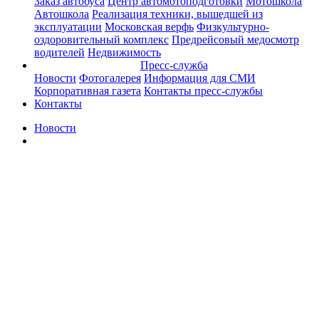
Заказ автобуса
Центр автомотоподготовки
Мотошкола
Автошкола
Реализация техники, вышедшей из
эксплуатации
Московская верфь
Физкультурно-
оздоровительный комплекс
Предрейсовый медосмотр
водителей
Недвижимость
Пресс-служба
Новости
Фотогалерея
Информация для СМИ
Корпоративная газета
Контакты пресс-службы
Контакты
Новости