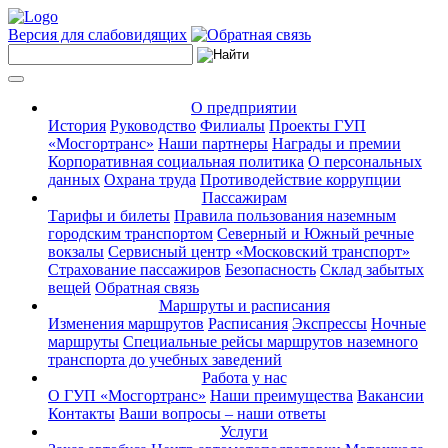
Версия для слабовидящих
О предприятии
История
Руководство
Филиалы
Проекты ГУП
«Мосгортранс»
Наши партнеры
Награды и премии
Корпоративная социальная политика
О персональных
данных
Охрана труда
Противодействие коррупции
Пассажирам
Тарифы и билеты
Правила пользования наземным
городским транспортом
Северный и Южный речные
вокзалы
Сервисный центр «Московский транспорт»
Страхование пассажиров
Безопасность
Склад забытых
вещей
Обратная связь
Маршруты и расписания
Изменения маршрутов
Расписания
Экспрессы
Ночные
маршруты
Специальные рейсы маршрутов наземного
транспорта до учебных заведений
Работа у нас
О ГУП «Мосгортранс»
Наши преимущества
Вакансии
Контакты
Ваши вопросы – наши ответы
Услуги