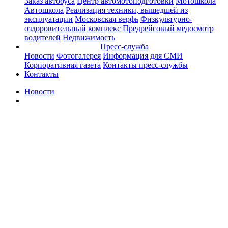
Заказ автобуса
Центр автомотоподготовки
Мотошкола
Автошкола
Реализация техники, вышедшей из
эксплуатации
Московская верфь
Физкультурно-
оздоровительный комплекс
Предрейсовый медосмотр
водителей
Недвижимость
Пресс-служба
Новости
Фотогалерея
Информация для СМИ
Корпоративная газета
Контакты пресс-службы
Контакты
Новости