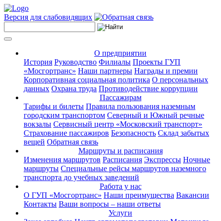
Версия для слабовидящих
О предприятии
История
Руководство
Филиалы
Проекты ГУП
«Мосгортранс»
Наши партнеры
Награды и премии
Корпоративная социальная политика
О персональных
данных
Охрана труда
Противодействие коррупции
Пассажирам
Тарифы и билеты
Правила пользования наземным
городским транспортом
Северный и Южный речные
вокзалы
Сервисный центр «Московский транспорт»
Страхование пассажиров
Безопасность
Склад забытых
вещей
Обратная связь
Маршруты и расписания
Изменения маршрутов
Расписания
Экспрессы
Ночные
маршруты
Специальные рейсы маршрутов наземного
транспорта до учебных заведений
Работа у нас
О ГУП «Мосгортранс»
Наши преимущества
Вакансии
Контакты
Ваши вопросы – наши ответы
Услуги