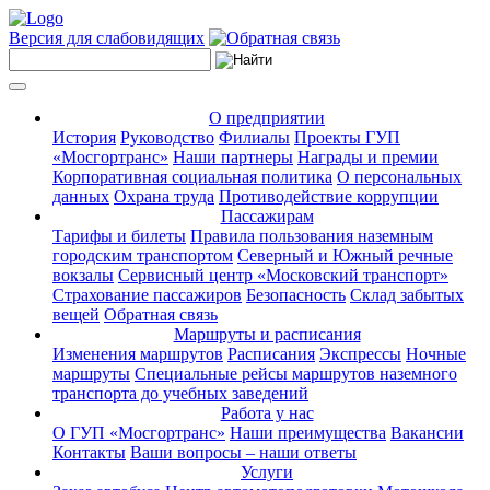
Версия для слабовидящих
О предприятии
История
Руководство
Филиалы
Проекты ГУП
«Мосгортранс»
Наши партнеры
Награды и премии
Корпоративная социальная политика
О персональных
данных
Охрана труда
Противодействие коррупции
Пассажирам
Тарифы и билеты
Правила пользования наземным
городским транспортом
Северный и Южный речные
вокзалы
Сервисный центр «Московский транспорт»
Страхование пассажиров
Безопасность
Склад забытых
вещей
Обратная связь
Маршруты и расписания
Изменения маршрутов
Расписания
Экспрессы
Ночные
маршруты
Специальные рейсы маршрутов наземного
транспорта до учебных заведений
Работа у нас
О ГУП «Мосгортранс»
Наши преимущества
Вакансии
Контакты
Ваши вопросы – наши ответы
Услуги