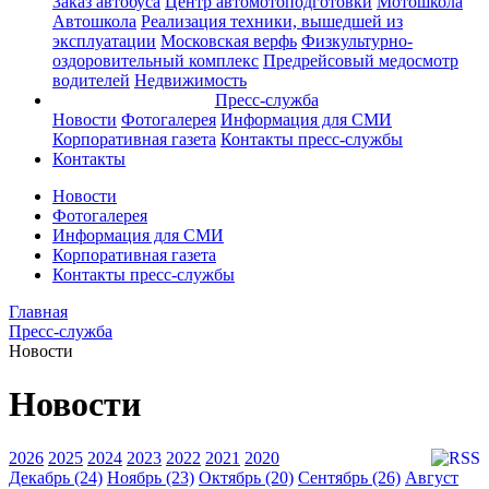
Заказ автобуса
Центр автомотоподготовки
Мотошкола
Автошкола
Реализация техники, вышедшей из
эксплуатации
Московская верфь
Физкультурно-
оздоровительный комплекс
Предрейсовый медосмотр
водителей
Недвижимость
Пресс-служба
Новости
Фотогалерея
Информация для СМИ
Корпоративная газета
Контакты пресс-службы
Контакты
Новости
Фотогалерея
Информация для СМИ
Корпоративная газета
Контакты пресс-службы
Главная
Пресс-служба
Новости
Новости
2026
2025
2024
2023
2022
2021
2020
Декабрь (24)
Ноябрь (23)
Октябрь (20)
Сентябрь (26)
Август