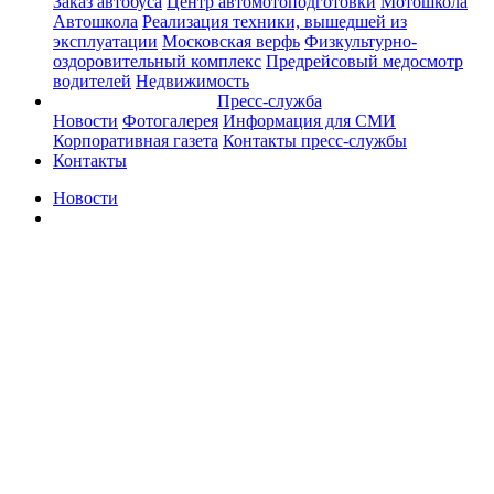
Заказ автобуса
Центр автомотоподготовки
Мотошкола
Автошкола
Реализация техники, вышедшей из
эксплуатации
Московская верфь
Физкультурно-
оздоровительный комплекс
Предрейсовый медосмотр
водителей
Недвижимость
Пресс-служба
Новости
Фотогалерея
Информация для СМИ
Корпоративная газета
Контакты пресс-службы
Контакты
Новости