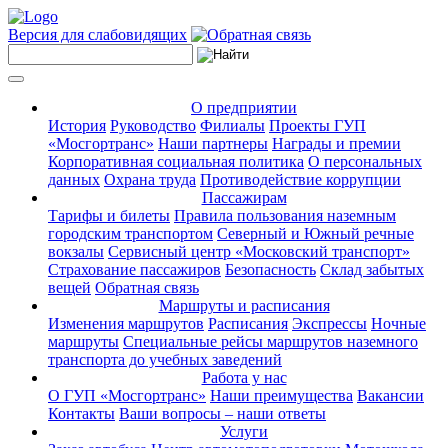
Версия для слабовидящих
О предприятии
История
Руководство
Филиалы
Проекты ГУП
«Мосгортранс»
Наши партнеры
Награды и премии
Корпоративная социальная политика
О персональных
данных
Охрана труда
Противодействие коррупции
Пассажирам
Тарифы и билеты
Правила пользования наземным
городским транспортом
Северный и Южный речные
вокзалы
Сервисный центр «Московский транспорт»
Страхование пассажиров
Безопасность
Склад забытых
вещей
Обратная связь
Маршруты и расписания
Изменения маршрутов
Расписания
Экспрессы
Ночные
маршруты
Специальные рейсы маршрутов наземного
транспорта до учебных заведений
Работа у нас
О ГУП «Мосгортранс»
Наши преимущества
Вакансии
Контакты
Ваши вопросы – наши ответы
Услуги