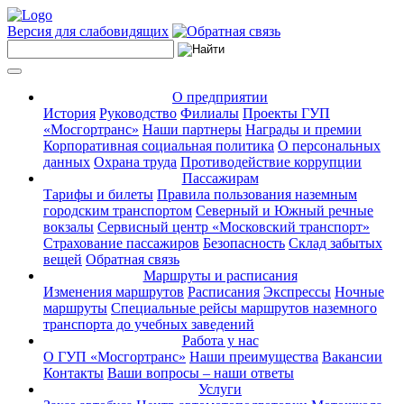
Версия для слабовидящих
О предприятии
История
Руководство
Филиалы
Проекты ГУП
«Мосгортранс»
Наши партнеры
Награды и премии
Корпоративная социальная политика
О персональных
данных
Охрана труда
Противодействие коррупции
Пассажирам
Тарифы и билеты
Правила пользования наземным
городским транспортом
Северный и Южный речные
вокзалы
Сервисный центр «Московский транспорт»
Страхование пассажиров
Безопасность
Склад забытых
вещей
Обратная связь
Маршруты и расписания
Изменения маршрутов
Расписания
Экспрессы
Ночные
маршруты
Специальные рейсы маршрутов наземного
транспорта до учебных заведений
Работа у нас
О ГУП «Мосгортранс»
Наши преимущества
Вакансии
Контакты
Ваши вопросы – наши ответы
Услуги