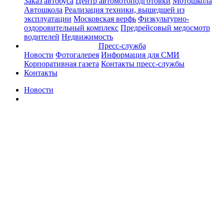
Заказ автобуса
Центр автомотоподготовки
Мотошкола
Автошкола
Реализация техники, вышедшей из
эксплуатации
Московская верфь
Физкультурно-
оздоровительный комплекс
Предрейсовый медосмотр
водителей
Недвижимость
Пресс-служба
Новости
Фотогалерея
Информация для СМИ
Корпоративная газета
Контакты пресс-службы
Контакты
Новости