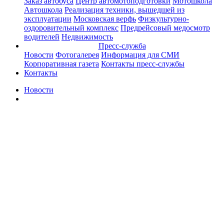
Заказ автобуса
Центр автомотоподготовки
Мотошкола
Автошкола
Реализация техники, вышедшей из
эксплуатации
Московская верфь
Физкультурно-
оздоровительный комплекс
Предрейсовый медосмотр
водителей
Недвижимость
Пресс-служба
Новости
Фотогалерея
Информация для СМИ
Корпоративная газета
Контакты пресс-службы
Контакты
Новости