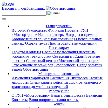
Версия для слабовидящих
О предприятии
История
Руководство
Филиалы
Проекты ГУП
«Мосгортранс»
Наши партнеры
Награды и премии
Корпоративная социальная политика
О персональных
данных
Охрана труда
Противодействие коррупции
Пассажирам
Тарифы и билеты
Правила пользования наземным
городским транспортом
Северный и Южный речные
вокзалы
Сервисный центр «Московский транспорт»
Страхование пассажиров
Безопасность
Склад забытых
вещей
Обратная связь
Маршруты и расписания
Изменения маршрутов
Расписания
Экспрессы
Ночные
маршруты
Специальные рейсы маршрутов наземного
транспорта до учебных заведений
Работа у нас
О ГУП «Мосгортранс»
Наши преимущества
Вакансии
Контакты
Ваши вопросы – наши ответы
Услуги