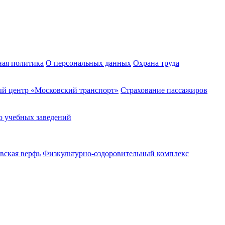
ная политика
О персональных данных
Охрана труда
й центр «Московский транспорт»
Страхование пассажиров
о учебных заведений
вская верфь
Физкультурно-оздоровительный комплекс