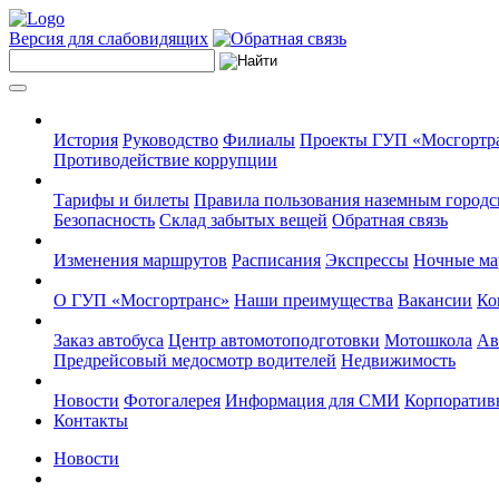
Версия для слабовидящих
История
Руководство
Филиалы
Проекты ГУП «Мосгортр
Противодействие коррупции
Тарифы и билеты
Правила пользования наземным городс
Безопасность
Склад забытых вещей
Обратная связь
Изменения маршрутов
Расписания
Экспрессы
Ночные м
О ГУП «Мосгортранс»
Наши преимущества
Вакансии
Ко
Заказ автобуса
Центр автомотоподготовки
Мотошкола
Ав
Предрейсовый медосмотр водителей
Недвижимость
Новости
Фотогалерея
Информация для СМИ
Корпоративн
Контакты
Новости