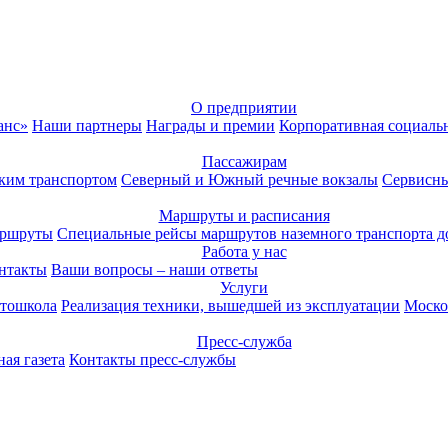
О предприятии
анс»
Наши партнеры
Награды и премии
Корпоративная социаль
Пассажирам
ким транспортом
Северный и Южный речные вокзалы
Сервисны
Маршруты и расписания
аршруты
Специальные рейсы маршрутов наземного транспорта д
Работа у нас
нтакты
Ваши вопросы – наши ответы
Услуги
тошкола
Реализация техники, вышедшей из эксплуатации
Моско
Пресс-служба
ая газета
Контакты пресс-службы