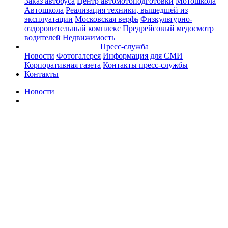
Заказ автобуса
Центр автомотоподготовки
Мотошкола
Автошкола
Реализация техники, вышедшей из
эксплуатации
Московская верфь
Физкультурно-
оздоровительный комплекс
Предрейсовый медосмотр
водителей
Недвижимость
Пресс-служба
Новости
Фотогалерея
Информация для СМИ
Корпоративная газета
Контакты пресс-службы
Контакты
Новости