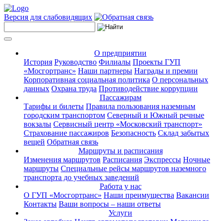
Версия для слабовидящих
О предприятии
История
Руководство
Филиалы
Проекты ГУП
«Мосгортранс»
Наши партнеры
Награды и премии
Корпоративная социальная политика
О персональных
данных
Охрана труда
Противодействие коррупции
Пассажирам
Тарифы и билеты
Правила пользования наземным
городским транспортом
Северный и Южный речные
вокзалы
Сервисный центр «Московский транспорт»
Страхование пассажиров
Безопасность
Склад забытых
вещей
Обратная связь
Маршруты и расписания
Изменения маршрутов
Расписания
Экспрессы
Ночные
маршруты
Специальные рейсы маршрутов наземного
транспорта до учебных заведений
Работа у нас
О ГУП «Мосгортранс»
Наши преимущества
Вакансии
Контакты
Ваши вопросы – наши ответы
Услуги