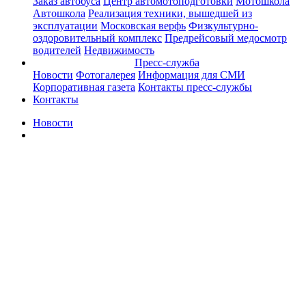
Заказ автобуса
Центр автомотоподготовки
Мотошкола
Автошкола
Реализация техники, вышедшей из
эксплуатации
Московская верфь
Физкультурно-
оздоровительный комплекс
Предрейсовый медосмотр
водителей
Недвижимость
Пресс-служба
Новости
Фотогалерея
Информация для СМИ
Корпоративная газета
Контакты пресс-службы
Контакты
Новости