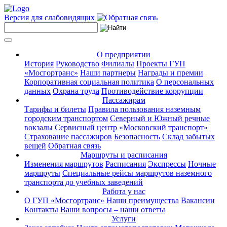
Версия для слабовидящих
О предприятии
История
Руководство
Филиалы
Проекты ГУП
«Мосгортранс»
Наши партнеры
Награды и премии
Корпоративная социальная политика
О персональных
данных
Охрана труда
Противодействие коррупции
Пассажирам
Тарифы и билеты
Правила пользования наземным
городским транспортом
Северный и Южный речные
вокзалы
Сервисный центр «Московский транспорт»
Страхование пассажиров
Безопасность
Склад забытых
вещей
Обратная связь
Маршруты и расписания
Изменения маршрутов
Расписания
Экспрессы
Ночные
маршруты
Специальные рейсы маршрутов наземного
транспорта до учебных заведений
Работа у нас
О ГУП «Мосгортранс»
Наши преимущества
Вакансии
Контакты
Ваши вопросы – наши ответы
Услуги