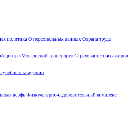
ная политика
О персональных данных
Охрана труда
й центр «Московский транспорт»
Страхование пассажиров
о учебных заведений
вская верфь
Физкультурно-оздоровительный комплекс