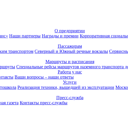
О предприятии
анс»
Наши партнеры
Награды и премии
Корпоративная социаль
Пассажирам
ким транспортом
Северный и Южный речные вокзалы
Сервисны
Маршруты и расписания
аршруты
Специальные рейсы маршрутов наземного транспорта д
Работа у нас
нтакты
Ваши вопросы – наши ответы
Услуги
тошкола
Реализация техники, вышедшей из эксплуатации
Моско
Пресс-служба
ая газета
Контакты пресс-службы