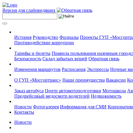
Версия для слабовидящих
История
Руководство
Филиалы
Проекты ГУП «Мосгортр
Противодействие коррупции
Тарифы и билеты
Правила пользования наземным городс
Безопасность
Склад забытых вещей
Обратная связь
Изменения маршрутов
Расписания
Экспрессы
Ночные м
О ГУП «Мосгортранс»
Наши преимущества
Вакансии
Ко
Заказ автобуса
Центр автомотоподготовки
Мотошкола
Ав
Предрейсовый медосмотр водителей
Недвижимость
Новости
Фотогалерея
Информация для СМИ
Корпоративн
Контакты
Новости