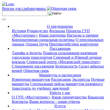
Версия для слабовидящих
О предприятии
История
Руководство
Филиалы
Проекты ГУП
«Мосгортранс»
Наши партнеры
Награды и премии
Корпоративная социальная политика
О персональных
данных
Охрана труда
Противодействие коррупции
Пассажирам
Тарифы и билеты
Правила пользования наземным
городским транспортом
Северный и Южный речные
вокзалы
Сервисный центр «Московский транспорт»
Страхование пассажиров
Безопасность
Склад забытых
вещей
Обратная связь
Маршруты и расписания
Изменения маршрутов
Расписания
Экспрессы
Ночные
маршруты
Специальные рейсы маршрутов наземного
транспорта до учебных заведений
Работа у нас
О ГУП «Мосгортранс»
Наши преимущества
Вакансии
Контакты
Ваши вопросы – наши ответы
Услуги