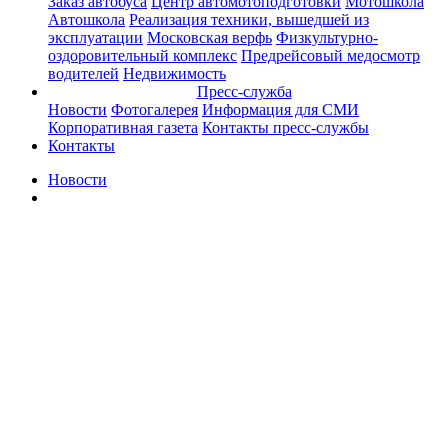
Заказ автобуса
Центр автомотоподготовки
Мотошкола
Автошкола
Реализация техники, вышедшей из
эксплуатации
Московская верфь
Физкультурно-
оздоровительный комплекс
Предрейсовый медосмотр
водителей
Недвижимость
Пресс-служба
Новости
Фотогалерея
Информация для СМИ
Корпоративная газета
Контакты пресс-службы
Контакты
Новости