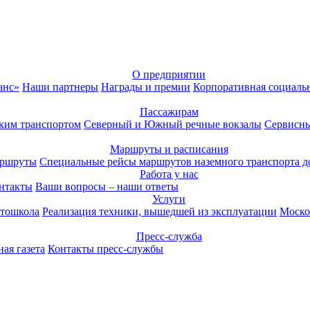
О предприятии
анс»
Наши партнеры
Награды и премии
Корпоративная социаль
Пассажирам
ким транспортом
Северный и Южный речные вокзалы
Сервисны
Маршруты и расписания
аршруты
Специальные рейсы маршрутов наземного транспорта д
Работа у нас
нтакты
Ваши вопросы – наши ответы
Услуги
тошкола
Реализация техники, вышедшей из эксплуатации
Моско
Пресс-служба
ая газета
Контакты пресс-службы