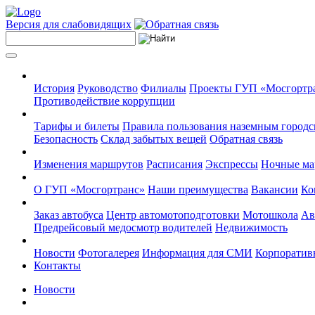
Версия для слабовидящих
История
Руководство
Филиалы
Проекты ГУП «Мосгортр
Противодействие коррупции
Тарифы и билеты
Правила пользования наземным городс
Безопасность
Склад забытых вещей
Обратная связь
Изменения маршрутов
Расписания
Экспрессы
Ночные м
О ГУП «Мосгортранс»
Наши преимущества
Вакансии
Ко
Заказ автобуса
Центр автомотоподготовки
Мотошкола
Ав
Предрейсовый медосмотр водителей
Недвижимость
Новости
Фотогалерея
Информация для СМИ
Корпоративн
Контакты
Новости