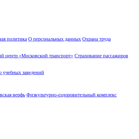
ная политика
О персональных данных
Охрана труда
й центр «Московский транспорт»
Страхование пассажиров
о учебных заведений
вская верфь
Физкультурно-оздоровительный комплекс