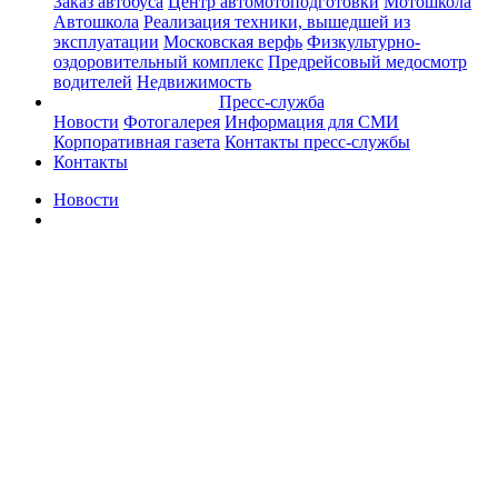
Заказ автобуса
Центр автомотоподготовки
Мотошкола
Автошкола
Реализация техники, вышедшей из
эксплуатации
Московская верфь
Физкультурно-
оздоровительный комплекс
Предрейсовый медосмотр
водителей
Недвижимость
Пресс-служба
Новости
Фотогалерея
Информация для СМИ
Корпоративная газета
Контакты пресс-службы
Контакты
Новости