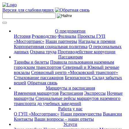
Версия для слабовидящих
О предприятии
История
Руководство
Филиалы
Проекты ГУП
«Мосгортранс»
Наши партнеры
Награды и премии
Корпоративная социальная политика
О персональных
данных
Охрана труда
Противодействие коррупции
Пассажирам
Тарифы и билеты
Правила пользования наземным
городским транспортом
Северный и Южный речные
вокзалы
Сервисный центр «Московский транспорт»
Страхование пассажиров
Безопасность
Склад забытых
вещей
Обратная связь
Маршруты и расписания
Изменения маршрутов
Расписания
Экспрессы
Ночные
маршруты
Специальные рейсы маршрутов наземного
транспорта до учебных заведений
Работа у нас
О ГУП «Мосгортранс»
Наши преимущества
Вакансии
Контакты
Ваши вопросы – наши ответы
Услуги