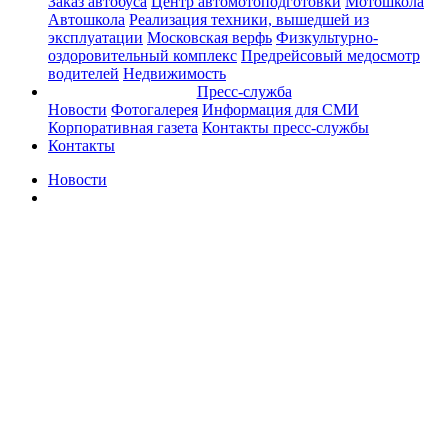
Заказ автобуса
Центр автомотоподготовки
Мотошкола
Автошкола
Реализация техники, вышедшей из
эксплуатации
Московская верфь
Физкультурно-
оздоровительный комплекс
Предрейсовый медосмотр
водителей
Недвижимость
Пресс-служба
Новости
Фотогалерея
Информация для СМИ
Корпоративная газета
Контакты пресс-службы
Контакты
Новости