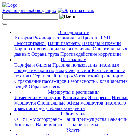
Версия для слабовидящих
О предприятии
История
Руководство
Филиалы
Проекты ГУП
«Мосгортранс»
Наши партнеры
Награды и премии
Корпоративная социальная политика
О персональных
данных
Охрана труда
Противодействие коррупции
Пассажирам
Тарифы и билеты
Правила пользования наземным
городским транспортом
Северный и Южный речные
вокзалы
Сервисный центр «Московский транспорт»
Страхование пассажиров
Безопасность
Склад забытых
вещей
Обратная связь
Маршруты и расписания
Изменения маршрутов
Расписания
Экспрессы
Ночные
маршруты
Специальные рейсы маршрутов наземного
транспорта до учебных заведений
Работа у нас
О ГУП «Мосгортранс»
Наши преимущества
Вакансии
Контакты
Ваши вопросы – наши ответы
Услуги