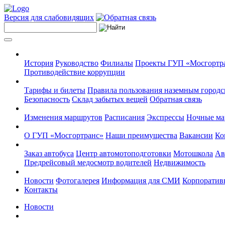
Версия для слабовидящих
История
Руководство
Филиалы
Проекты ГУП «Мосгортр
Противодействие коррупции
Тарифы и билеты
Правила пользования наземным городс
Безопасность
Склад забытых вещей
Обратная связь
Изменения маршрутов
Расписания
Экспрессы
Ночные м
О ГУП «Мосгортранс»
Наши преимущества
Вакансии
Ко
Заказ автобуса
Центр автомотоподготовки
Мотошкола
Ав
Предрейсовый медосмотр водителей
Недвижимость
Новости
Фотогалерея
Информация для СМИ
Корпоративн
Контакты
Новости