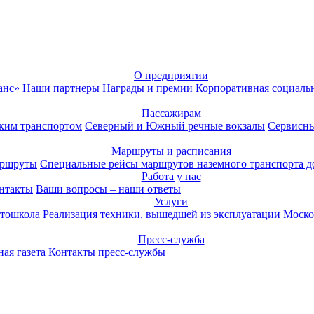
О предприятии
анс»
Наши партнеры
Награды и премии
Корпоративная социаль
Пассажирам
ким транспортом
Северный и Южный речные вокзалы
Сервисны
Маршруты и расписания
аршруты
Специальные рейсы маршрутов наземного транспорта д
Работа у нас
нтакты
Ваши вопросы – наши ответы
Услуги
тошкола
Реализация техники, вышедшей из эксплуатации
Моско
Пресс-служба
ая газета
Контакты пресс-службы