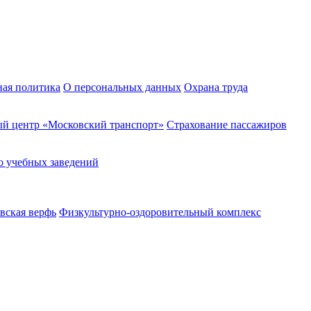
ная политика
О персональных данных
Охрана труда
й центр «Московский транспорт»
Страхование пассажиров
о учебных заведений
вская верфь
Физкультурно-оздоровительный комплекс