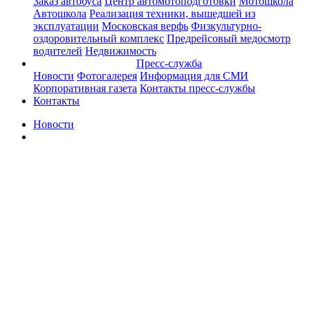
Заказ автобуса
Центр автомотоподготовки
Мотошкола
Автошкола
Реализация техники, вышедшей из
эксплуатации
Московская верфь
Физкультурно-
оздоровительный комплекс
Предрейсовый медосмотр
водителей
Недвижимость
Пресс-служба
Новости
Фотогалерея
Информация для СМИ
Корпоративная газета
Контакты пресс-службы
Контакты
Новости