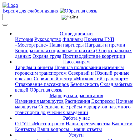
Версия для слабовидящих
О предприятии
История
Руководство
Филиалы
Проекты ГУП
«Мосгортранс»
Наши партнеры
Награды и премии
Корпоративная социальная политика
О персональных
данных
Охрана труда
Противодействие коррупции
Пассажирам
Тарифы и билеты
Правила пользования наземным
городским транспортом
Северный и Южный речные
вокзалы
Сервисный центр «Московский транспорт»
Страхование пассажиров
Безопасность
Склад забытых
вещей
Обратная связь
Маршруты и расписания
Изменения маршрутов
Расписания
Экспрессы
Ночные
маршруты
Специальные рейсы маршрутов наземного
транспорта до учебных заведений
Работа у нас
О ГУП «Мосгортранс»
Наши преимущества
Вакансии
Контакты
Ваши вопросы – наши ответы
Услуги