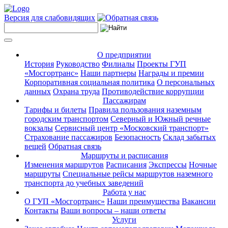
Версия для слабовидящих
О предприятии
История
Руководство
Филиалы
Проекты ГУП
«Мосгортранс»
Наши партнеры
Награды и премии
Корпоративная социальная политика
О персональных
данных
Охрана труда
Противодействие коррупции
Пассажирам
Тарифы и билеты
Правила пользования наземным
городским транспортом
Северный и Южный речные
вокзалы
Сервисный центр «Московский транспорт»
Страхование пассажиров
Безопасность
Склад забытых
вещей
Обратная связь
Маршруты и расписания
Изменения маршрутов
Расписания
Экспрессы
Ночные
маршруты
Специальные рейсы маршрутов наземного
транспорта до учебных заведений
Работа у нас
О ГУП «Мосгортранс»
Наши преимущества
Вакансии
Контакты
Ваши вопросы – наши ответы
Услуги