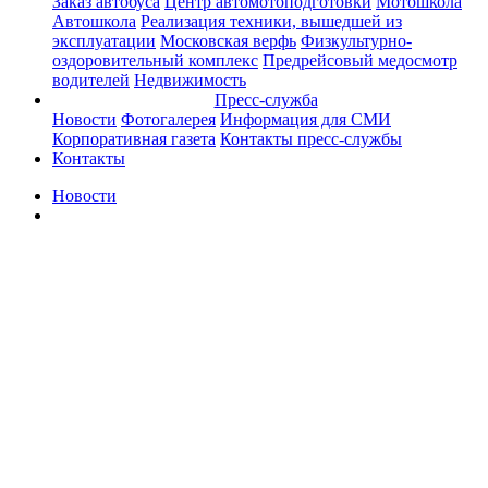
Заказ автобуса
Центр автомотоподготовки
Мотошкола
Автошкола
Реализация техники, вышедшей из
эксплуатации
Московская верфь
Физкультурно-
оздоровительный комплекс
Предрейсовый медосмотр
водителей
Недвижимость
Пресс-служба
Новости
Фотогалерея
Информация для СМИ
Корпоративная газета
Контакты пресс-службы
Контакты
Новости