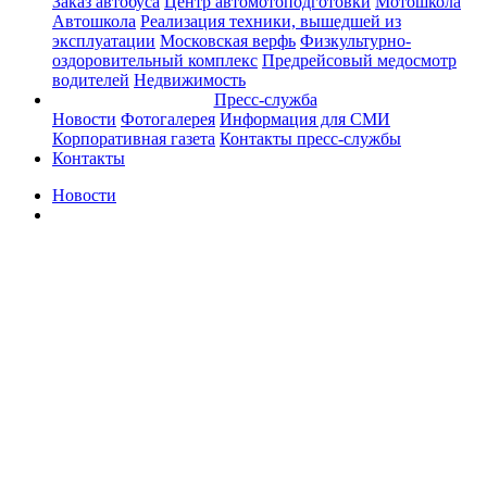
Заказ автобуса
Центр автомотоподготовки
Мотошкола
Автошкола
Реализация техники, вышедшей из
эксплуатации
Московская верфь
Физкультурно-
оздоровительный комплекс
Предрейсовый медосмотр
водителей
Недвижимость
Пресс-служба
Новости
Фотогалерея
Информация для СМИ
Корпоративная газета
Контакты пресс-службы
Контакты
Новости