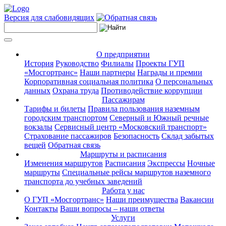
Версия для слабовидящих
О предприятии
История
Руководство
Филиалы
Проекты ГУП
«Мосгортранс»
Наши партнеры
Награды и премии
Корпоративная социальная политика
О персональных
данных
Охрана труда
Противодействие коррупции
Пассажирам
Тарифы и билеты
Правила пользования наземным
городским транспортом
Северный и Южный речные
вокзалы
Сервисный центр «Московский транспорт»
Страхование пассажиров
Безопасность
Склад забытых
вещей
Обратная связь
Маршруты и расписания
Изменения маршрутов
Расписания
Экспрессы
Ночные
маршруты
Специальные рейсы маршрутов наземного
транспорта до учебных заведений
Работа у нас
О ГУП «Мосгортранс»
Наши преимущества
Вакансии
Контакты
Ваши вопросы – наши ответы
Услуги