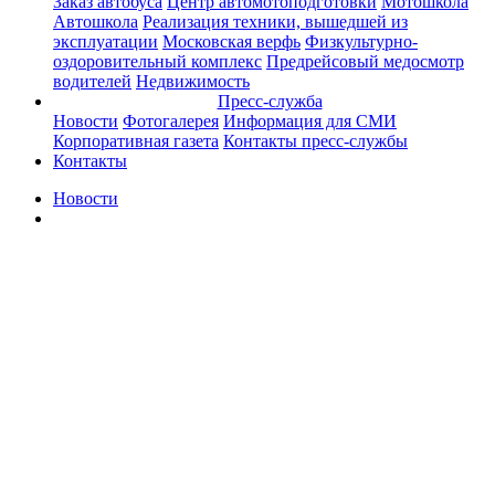
Заказ автобуса
Центр автомотоподготовки
Мотошкола
Автошкола
Реализация техники, вышедшей из
эксплуатации
Московская верфь
Физкультурно-
оздоровительный комплекс
Предрейсовый медосмотр
водителей
Недвижимость
Пресс-служба
Новости
Фотогалерея
Информация для СМИ
Корпоративная газета
Контакты пресс-службы
Контакты
Новости