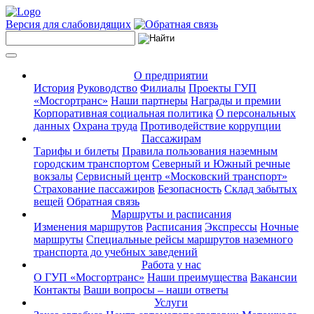
Версия для слабовидящих
О предприятии
История
Руководство
Филиалы
Проекты ГУП
«Мосгортранс»
Наши партнеры
Награды и премии
Корпоративная социальная политика
О персональных
данных
Охрана труда
Противодействие коррупции
Пассажирам
Тарифы и билеты
Правила пользования наземным
городским транспортом
Северный и Южный речные
вокзалы
Сервисный центр «Московский транспорт»
Страхование пассажиров
Безопасность
Склад забытых
вещей
Обратная связь
Маршруты и расписания
Изменения маршрутов
Расписания
Экспрессы
Ночные
маршруты
Специальные рейсы маршрутов наземного
транспорта до учебных заведений
Работа у нас
О ГУП «Мосгортранс»
Наши преимущества
Вакансии
Контакты
Ваши вопросы – наши ответы
Услуги