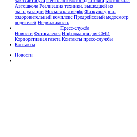
Заказ автобуса
Центр автомотоподготовки
Мотошкола
Автошкола
Реализация техники, вышедшей из
эксплуатации
Московская верфь
Физкультурно-
оздоровительный комплекс
Предрейсовый медосмотр
водителей
Недвижимость
Пресс-служба
Новости
Фотогалерея
Информация для СМИ
Корпоративная газета
Контакты пресс-службы
Контакты
Новости