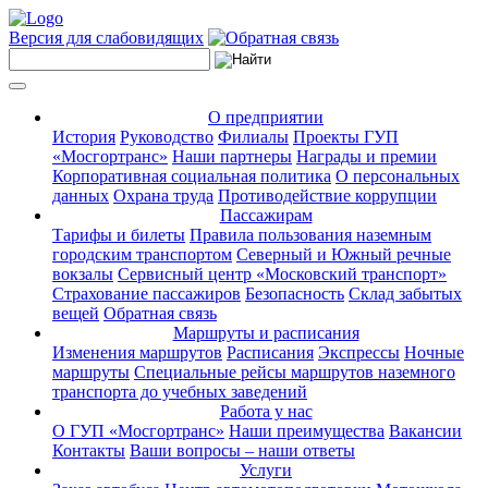
Версия для слабовидящих
О предприятии
История
Руководство
Филиалы
Проекты ГУП
«Мосгортранс»
Наши партнеры
Награды и премии
Корпоративная социальная политика
О персональных
данных
Охрана труда
Противодействие коррупции
Пассажирам
Тарифы и билеты
Правила пользования наземным
городским транспортом
Северный и Южный речные
вокзалы
Сервисный центр «Московский транспорт»
Страхование пассажиров
Безопасность
Склад забытых
вещей
Обратная связь
Маршруты и расписания
Изменения маршрутов
Расписания
Экспрессы
Ночные
маршруты
Специальные рейсы маршрутов наземного
транспорта до учебных заведений
Работа у нас
О ГУП «Мосгортранс»
Наши преимущества
Вакансии
Контакты
Ваши вопросы – наши ответы
Услуги