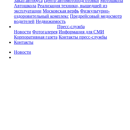
Заказ автобуса
Центр автомотоподготовки
Мотошкола
Автошкола
Реализация техники, вышедшей из
эксплуатации
Московская верфь
Физкультурно-
оздоровительный комплекс
Предрейсовый медосмотр
водителей
Недвижимость
Пресс-служба
Новости
Фотогалерея
Информация для СМИ
Корпоративная газета
Контакты пресс-службы
Контакты
Новости