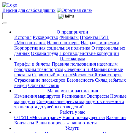
Версия для слабовидящих
О предприятии
История
Руководство
Филиалы
Проекты ГУП
«Мосгортранс»
Наши партнеры
Награды и премии
Корпоративная социальная политика
О персональных
данных
Охрана труда
Противодействие коррупции
Пассажирам
Тарифы и билеты
Правила пользования наземным
городским транспортом
Северный и Южный речные
вокзалы
Сервисный центр «Московский транспорт»
Страхование пассажиров
Безопасность
Склад забытых
вещей
Обратная связь
Маршруты и расписания
Изменения маршрутов
Расписания
Экспрессы
Ночные
маршруты
Специальные рейсы маршрутов наземного
транспорта до учебных заведений
Работа у нас
О ГУП «Мосгортранс»
Наши преимущества
Вакансии
Контакты
Ваши вопросы – наши ответы
Услуги