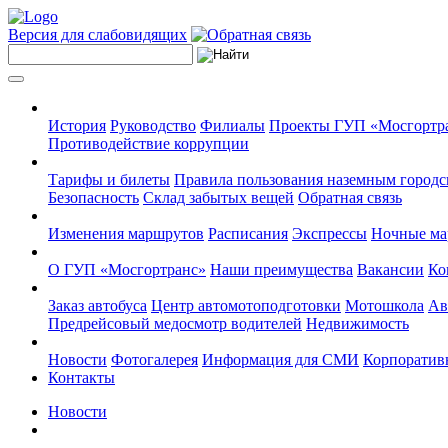
Версия для слабовидящих
История
Руководство
Филиалы
Проекты ГУП «Мосгортр
Противодействие коррупции
Тарифы и билеты
Правила пользования наземным городс
Безопасность
Склад забытых вещей
Обратная связь
Изменения маршрутов
Расписания
Экспрессы
Ночные м
О ГУП «Мосгортранс»
Наши преимущества
Вакансии
Ко
Заказ автобуса
Центр автомотоподготовки
Мотошкола
Ав
Предрейсовый медосмотр водителей
Недвижимость
Новости
Фотогалерея
Информация для СМИ
Корпоративн
Контакты
Новости