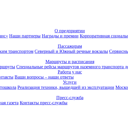
О предприятии
анс»
Наши партнеры
Награды и премии
Корпоративная социаль
Пассажирам
ким транспортом
Северный и Южный речные вокзалы
Сервисны
Маршруты и расписания
аршруты
Специальные рейсы маршрутов наземного транспорта д
Работа у нас
нтакты
Ваши вопросы – наши ответы
Услуги
тошкола
Реализация техники, вышедшей из эксплуатации
Моско
Пресс-служба
ая газета
Контакты пресс-службы