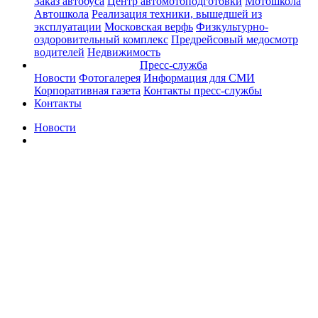
Заказ автобуса
Центр автомотоподготовки
Мотошкола
Автошкола
Реализация техники, вышедшей из
эксплуатации
Московская верфь
Физкультурно-
оздоровительный комплекс
Предрейсовый медосмотр
водителей
Недвижимость
Пресс-служба
Новости
Фотогалерея
Информация для СМИ
Корпоративная газета
Контакты пресс-службы
Контакты
Новости