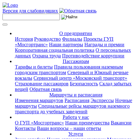
Версия для слабовидящих
О предприятии
История
Руководство
Филиалы
Проекты ГУП
«Мосгортранс»
Наши партнеры
Награды и премии
Корпоративная социальная политика
О персональных
данных
Охрана труда
Противодействие коррупции
Пассажирам
Тарифы и билеты
Правила пользования наземным
городским транспортом
Северный и Южный речные
вокзалы
Сервисный центр «Московский транспорт»
Страхование пассажиров
Безопасность
Склад забытых
вещей
Обратная связь
Маршруты и расписания
Изменения маршрутов
Расписания
Экспрессы
Ночные
маршруты
Специальные рейсы маршрутов наземного
транспорта до учебных заведений
Работа у нас
О ГУП «Мосгортранс»
Наши преимущества
Вакансии
Контакты
Ваши вопросы – наши ответы
Услуги