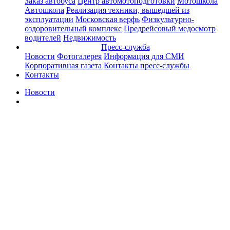
Заказ автобуса
Центр автомотоподготовки
Мотошкола
Автошкола
Реализация техники, вышедшей из
эксплуатации
Московская верфь
Физкультурно-
оздоровительный комплекс
Предрейсовый медосмотр
водителей
Недвижимость
Пресс-служба
Новости
Фотогалерея
Информация для СМИ
Корпоративная газета
Контакты пресс-службы
Контакты
Новости