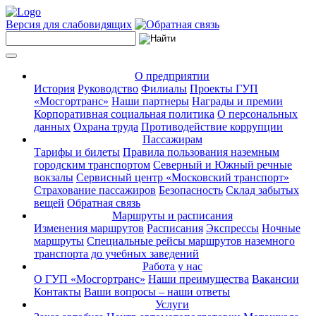
Версия для слабовидящих
О предприятии
История
Руководство
Филиалы
Проекты ГУП
«Мосгортранс»
Наши партнеры
Награды и премии
Корпоративная социальная политика
О персональных
данных
Охрана труда
Противодействие коррупции
Пассажирам
Тарифы и билеты
Правила пользования наземным
городским транспортом
Северный и Южный речные
вокзалы
Сервисный центр «Московский транспорт»
Страхование пассажиров
Безопасность
Склад забытых
вещей
Обратная связь
Маршруты и расписания
Изменения маршрутов
Расписания
Экспрессы
Ночные
маршруты
Специальные рейсы маршрутов наземного
транспорта до учебных заведений
Работа у нас
О ГУП «Мосгортранс»
Наши преимущества
Вакансии
Контакты
Ваши вопросы – наши ответы
Услуги