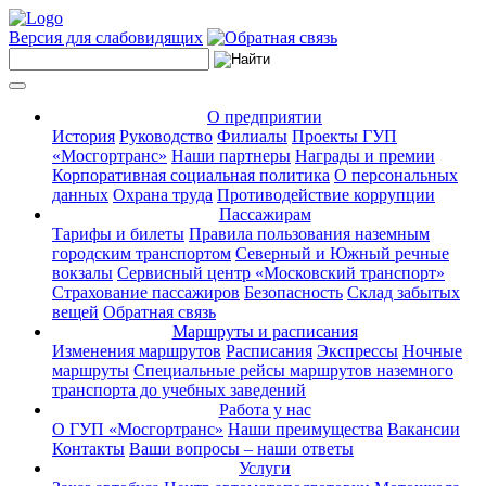
Версия для слабовидящих
О предприятии
История
Руководство
Филиалы
Проекты ГУП
«Мосгортранс»
Наши партнеры
Награды и премии
Корпоративная социальная политика
О персональных
данных
Охрана труда
Противодействие коррупции
Пассажирам
Тарифы и билеты
Правила пользования наземным
городским транспортом
Северный и Южный речные
вокзалы
Сервисный центр «Московский транспорт»
Страхование пассажиров
Безопасность
Склад забытых
вещей
Обратная связь
Маршруты и расписания
Изменения маршрутов
Расписания
Экспрессы
Ночные
маршруты
Специальные рейсы маршрутов наземного
транспорта до учебных заведений
Работа у нас
О ГУП «Мосгортранс»
Наши преимущества
Вакансии
Контакты
Ваши вопросы – наши ответы
Услуги