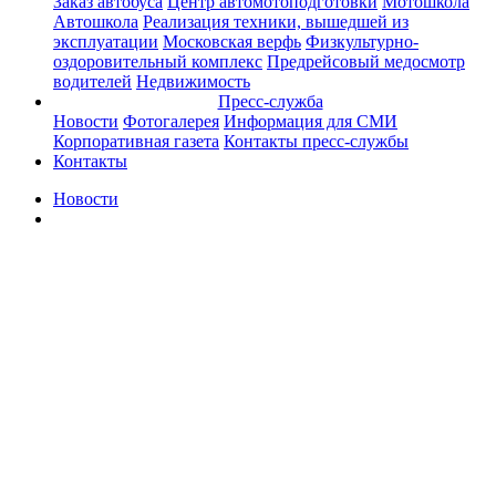
Заказ автобуса
Центр автомотоподготовки
Мотошкола
Автошкола
Реализация техники, вышедшей из
эксплуатации
Московская верфь
Физкультурно-
оздоровительный комплекс
Предрейсовый медосмотр
водителей
Недвижимость
Пресс-служба
Новости
Фотогалерея
Информация для СМИ
Корпоративная газета
Контакты пресс-службы
Контакты
Новости