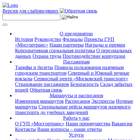
Версия для слабовидящих
О предприятии
История
Руководство
Филиалы
Проекты ГУП
«Мосгортранс»
Наши партнеры
Награды и премии
Корпоративная социальная политика
О персональных
данных
Охрана труда
Противодействие коррупции
Пассажирам
Тарифы и билеты
Правила пользования наземным
городским транспортом
Северный и Южный речные
вокзалы
Сервисный центр «Московский транспорт»
Страхование пассажиров
Безопасность
Склад забытых
вещей
Обратная связь
Маршруты и расписания
Изменения маршрутов
Расписания
Экспрессы
Ночные
маршруты
Специальные рейсы маршрутов наземного
транспорта до учебных заведений
Работа у нас
О ГУП «Мосгортранс»
Наши преимущества
Вакансии
Контакты
Ваши вопросы – наши ответы
Услуги