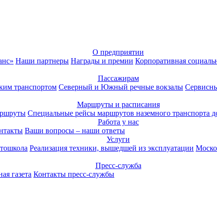
О предприятии
анс»
Наши партнеры
Награды и премии
Корпоративная социаль
Пассажирам
ким транспортом
Северный и Южный речные вокзалы
Сервисны
Маршруты и расписания
аршруты
Специальные рейсы маршрутов наземного транспорта д
Работа у нас
нтакты
Ваши вопросы – наши ответы
Услуги
тошкола
Реализация техники, вышедшей из эксплуатации
Моско
Пресс-служба
ая газета
Контакты пресс-службы