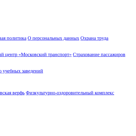
ная политика
О персональных данных
Охрана труда
й центр «Московский транспорт»
Страхование пассажиров
о учебных заведений
вская верфь
Физкультурно-оздоровительный комплекс