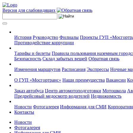
Версия для слабовидящих
История
Руководство
Филиалы
Проекты ГУП «Мосгортр
Противодействие коррупции
Тарифы и билеты
Правила пользования наземным городс
Безопасность
Склад забытых вещей
Обратная связь
Изменения маршрутов
Расписания
Экспрессы
Ночные м
О ГУП «Мосгортранс»
Наши преимущества
Вакансии
Ко
Заказ автобуса
Центр автомотоподготовки
Мотошкола
Ав
Предрейсовый медосмотр водителей
Недвижимость
Новости
Фотогалерея
Информация для СМИ
Корпоративн
Контакты
Новости
Фотогалерея
Информация для СМИ