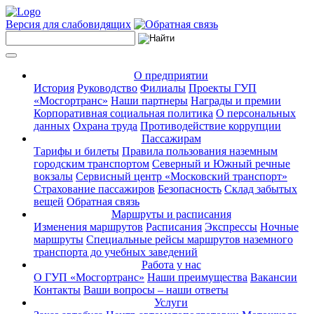
Версия для слабовидящих
О предприятии
История
Руководство
Филиалы
Проекты ГУП
«Мосгортранс»
Наши партнеры
Награды и премии
Корпоративная социальная политика
О персональных
данных
Охрана труда
Противодействие коррупции
Пассажирам
Тарифы и билеты
Правила пользования наземным
городским транспортом
Северный и Южный речные
вокзалы
Сервисный центр «Московский транспорт»
Страхование пассажиров
Безопасность
Склад забытых
вещей
Обратная связь
Маршруты и расписания
Изменения маршрутов
Расписания
Экспрессы
Ночные
маршруты
Специальные рейсы маршрутов наземного
транспорта до учебных заведений
Работа у нас
О ГУП «Мосгортранс»
Наши преимущества
Вакансии
Контакты
Ваши вопросы – наши ответы
Услуги