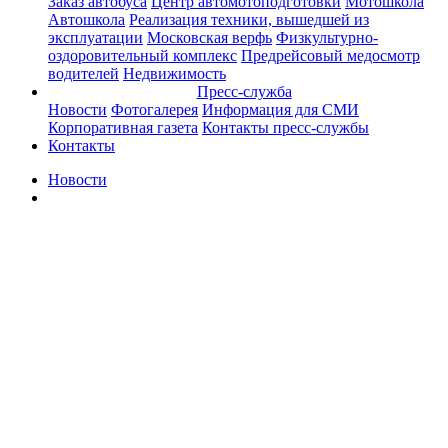
Заказ автобуса
Центр автомотоподготовки
Мотошкола
Автошкола
Реализация техники, вышедшей из
эксплуатации
Московская верфь
Физкультурно-
оздоровительный комплекс
Предрейсовый медосмотр
водителей
Недвижимость
Пресс-служба
Новости
Фотогалерея
Информация для СМИ
Корпоративная газета
Контакты пресс-службы
Контакты
Новости