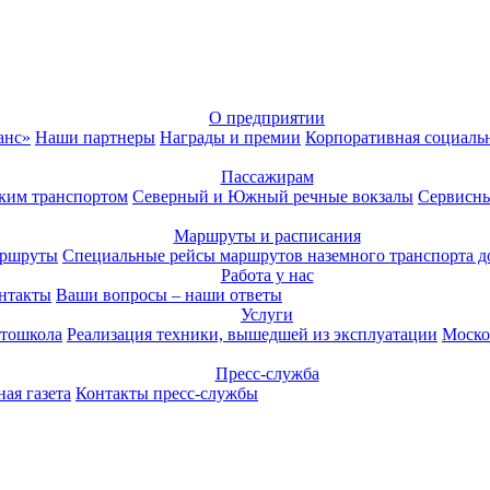
О предприятии
анс»
Наши партнеры
Награды и премии
Корпоративная социаль
Пассажирам
ким транспортом
Северный и Южный речные вокзалы
Сервисны
Маршруты и расписания
аршруты
Специальные рейсы маршрутов наземного транспорта д
Работа у нас
нтакты
Ваши вопросы – наши ответы
Услуги
тошкола
Реализация техники, вышедшей из эксплуатации
Моско
Пресс-служба
ая газета
Контакты пресс-службы