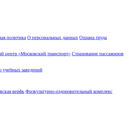
ная политика
О персональных данных
Охрана труда
й центр «Московский транспорт»
Страхование пассажиров
о учебных заведений
вская верфь
Физкультурно-оздоровительный комплекс