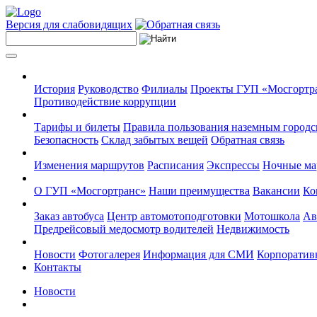
Версия для слабовидящих
История
Руководство
Филиалы
Проекты ГУП «Мосгортр
Противодействие коррупции
Тарифы и билеты
Правила пользования наземным городс
Безопасность
Склад забытых вещей
Обратная связь
Изменения маршрутов
Расписания
Экспрессы
Ночные м
О ГУП «Мосгортранс»
Наши преимущества
Вакансии
Ко
Заказ автобуса
Центр автомотоподготовки
Мотошкола
Ав
Предрейсовый медосмотр водителей
Недвижимость
Новости
Фотогалерея
Информация для СМИ
Корпоративн
Контакты
Новости