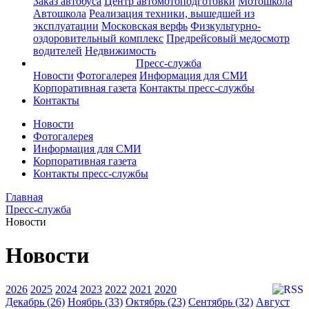
Заказ автобуса
Центр автомотоподготовки
Мотошкола
Автошкола
Реализация техники, вышедшей из
эксплуатации
Московская верфь
Физкультурно-
оздоровительный комплекс
Предрейсовый медосмотр
водителей
Недвижимость
Пресс-служба
Новости
Фотогалерея
Информация для СМИ
Корпоративная газета
Контакты пресс-службы
Контакты
Новости
Фотогалерея
Информация для СМИ
Корпоративная газета
Контакты пресс-службы
Главная
Пресс-служба
Новости
Новости
2026
2025
2024
2023
2022
2021
2020
Декабрь (26)
Ноябрь (33)
Октябрь (23)
Сентябрь (32)
Август