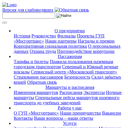
Версия для слабовидящих
О предприятии
История
Руководство
Филиалы
Проекты ГУП
«Мосгортранс»
Наши партнеры
Награды и премии
Корпоративная социальная политика
О персональных
данных
Охрана труда
Противодействие коррупции
Пассажирам
Тарифы и билеты
Правила пользования наземным
городским транспортом
Северный и Южный речные
вокзалы
Сервисный центр «Московский транспорт»
Страхование пассажиров
Безопасность
Склад забытых
вещей
Обратная связь
Маршруты и расписания
Изменения маршрутов
Расписания
Экспрессы
Ночные
маршруты
Специальные рейсы маршрутов наземного
транспорта до учебных заведений
Работа у нас
О ГУП «Мосгортранс»
Наши преимущества
Вакансии
Контакты
Ваши вопросы – наши ответы
Услуги