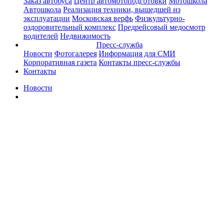
Заказ автобуса
Центр автомотоподготовки
Мотошкола
Автошкола
Реализация техники, вышедшей из
эксплуатации
Московская верфь
Физкультурно-
оздоровительный комплекс
Предрейсовый медосмотр
водителей
Недвижимость
Пресс-служба
Новости
Фотогалерея
Информация для СМИ
Корпоративная газета
Контакты пресс-службы
Контакты
Новости