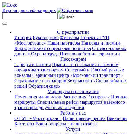
Версия для слабовидящих
О предприятии
История
Руководство
Филиалы
Проекты ГУП
«Мосгортранс»
Наши партнеры
Награды и премии
Корпоративная социальная политика
О персональных
данных
Охрана труда
Противодействие коррупции
Пассажирам
Тарифы и билеты
Правила пользования наземным
городским транспортом
Северный и Южный речные
вокзалы
Сервисный центр «Московский транспорт»
Страхование пассажиров
Безопасность
Склад забытых
вещей
Обратная связь
Маршруты и расписания
Изменения маршрутов
Расписания
Экспрессы
Ночные
маршруты
Специальные рейсы маршрутов наземного
транспорта до учебных заведений
Работа у нас
О ГУП «Мосгортранс»
Наши преимущества
Вакансии
Контакты
Ваши вопросы – наши ответы
Услуги