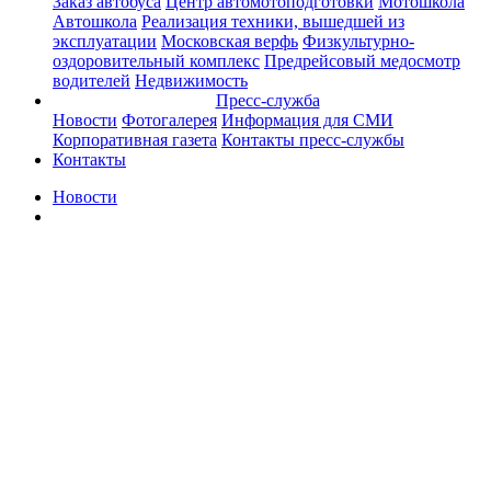
Заказ автобуса
Центр автомотоподготовки
Мотошкола
Автошкола
Реализация техники, вышедшей из
эксплуатации
Московская верфь
Физкультурно-
оздоровительный комплекс
Предрейсовый медосмотр
водителей
Недвижимость
Пресс-служба
Новости
Фотогалерея
Информация для СМИ
Корпоративная газета
Контакты пресс-службы
Контакты
Новости