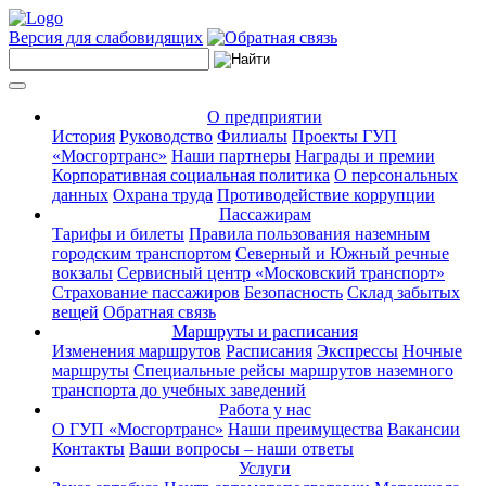
Версия для слабовидящих
О предприятии
История
Руководство
Филиалы
Проекты ГУП
«Мосгортранс»
Наши партнеры
Награды и премии
Корпоративная социальная политика
О персональных
данных
Охрана труда
Противодействие коррупции
Пассажирам
Тарифы и билеты
Правила пользования наземным
городским транспортом
Северный и Южный речные
вокзалы
Сервисный центр «Московский транспорт»
Страхование пассажиров
Безопасность
Склад забытых
вещей
Обратная связь
Маршруты и расписания
Изменения маршрутов
Расписания
Экспрессы
Ночные
маршруты
Специальные рейсы маршрутов наземного
транспорта до учебных заведений
Работа у нас
О ГУП «Мосгортранс»
Наши преимущества
Вакансии
Контакты
Ваши вопросы – наши ответы
Услуги