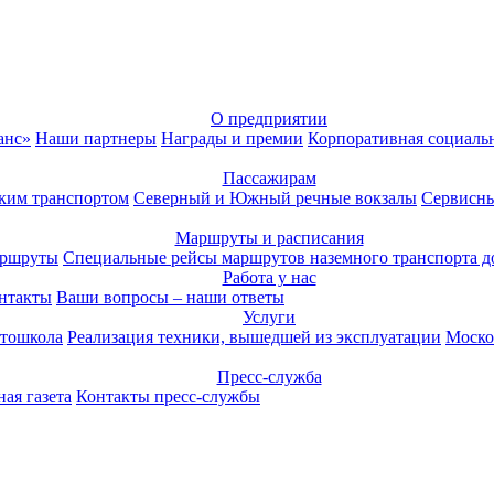
О предприятии
анс»
Наши партнеры
Награды и премии
Корпоративная социаль
Пассажирам
ким транспортом
Северный и Южный речные вокзалы
Сервисны
Маршруты и расписания
аршруты
Специальные рейсы маршрутов наземного транспорта д
Работа у нас
нтакты
Ваши вопросы – наши ответы
Услуги
тошкола
Реализация техники, вышедшей из эксплуатации
Моско
Пресс-служба
ая газета
Контакты пресс-службы