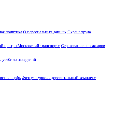
ная политика
О персональных данных
Охрана труда
й центр «Московский транспорт»
Страхование пассажиров
о учебных заведений
вская верфь
Физкультурно-оздоровительный комплекс