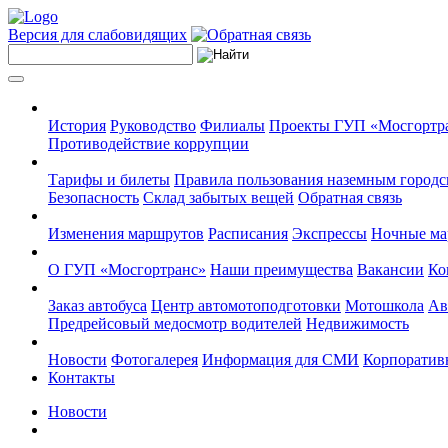
Версия для слабовидящих
История
Руководство
Филиалы
Проекты ГУП «Мосгортр
Противодействие коррупции
Тарифы и билеты
Правила пользования наземным городс
Безопасность
Склад забытых вещей
Обратная связь
Изменения маршрутов
Расписания
Экспрессы
Ночные м
О ГУП «Мосгортранс»
Наши преимущества
Вакансии
Ко
Заказ автобуса
Центр автомотоподготовки
Мотошкола
Ав
Предрейсовый медосмотр водителей
Недвижимость
Новости
Фотогалерея
Информация для СМИ
Корпоративн
Контакты
Новости