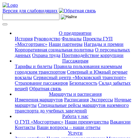
Версия для слабовидящих
О предприятии
История
Руководство
Филиалы
Проекты ГУП
«Мосгортранс»
Наши партнеры
Награды и премии
Корпоративная социальная политика
О персональных
данных
Охрана труда
Противодействие коррупции
Пассажирам
Тарифы и билеты
Правила пользования наземным
городским транспортом
Северный и Южный речные
вокзалы
Сервисный центр «Московский транспорт»
Страхование пассажиров
Безопасность
Склад забытых
вещей
Обратная связь
Маршруты и расписания
Изменения маршрутов
Расписания
Экспрессы
Ночные
маршруты
Специальные рейсы маршрутов наземного
транспорта до учебных заведений
Работа у нас
О ГУП «Мосгортранс»
Наши преимущества
Вакансии
Контакты
Ваши вопросы – наши ответы
Услуги