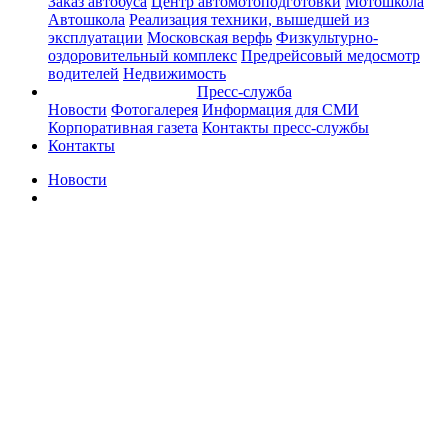
Заказ автобуса
Центр автомотоподготовки
Мотошкола
Автошкола
Реализация техники, вышедшей из
эксплуатации
Московская верфь
Физкультурно-
оздоровительный комплекс
Предрейсовый медосмотр
водителей
Недвижимость
Пресс-служба
Новости
Фотогалерея
Информация для СМИ
Корпоративная газета
Контакты пресс-службы
Контакты
Новости