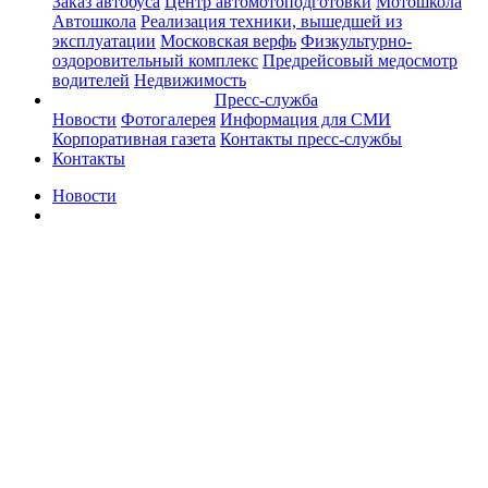
Заказ автобуса
Центр автомотоподготовки
Мотошкола
Автошкола
Реализация техники, вышедшей из
эксплуатации
Московская верфь
Физкультурно-
оздоровительный комплекс
Предрейсовый медосмотр
водителей
Недвижимость
Пресс-служба
Новости
Фотогалерея
Информация для СМИ
Корпоративная газета
Контакты пресс-службы
Контакты
Новости