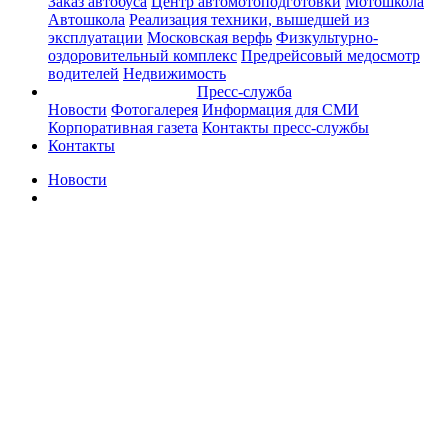
Заказ автобуса
Центр автомотоподготовки
Мотошкола
Автошкола
Реализация техники, вышедшей из
эксплуатации
Московская верфь
Физкультурно-
оздоровительный комплекс
Предрейсовый медосмотр
водителей
Недвижимость
Пресс-служба
Новости
Фотогалерея
Информация для СМИ
Корпоративная газета
Контакты пресс-службы
Контакты
Новости