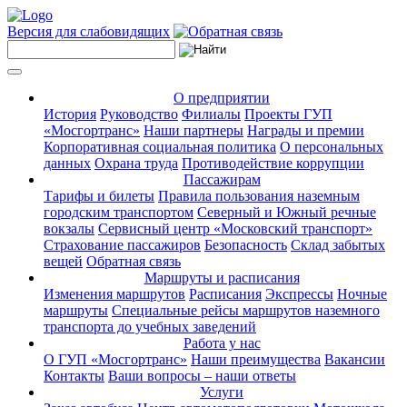
Версия для слабовидящих
О предприятии
История
Руководство
Филиалы
Проекты ГУП
«Мосгортранс»
Наши партнеры
Награды и премии
Корпоративная социальная политика
О персональных
данных
Охрана труда
Противодействие коррупции
Пассажирам
Тарифы и билеты
Правила пользования наземным
городским транспортом
Северный и Южный речные
вокзалы
Сервисный центр «Московский транспорт»
Страхование пассажиров
Безопасность
Склад забытых
вещей
Обратная связь
Маршруты и расписания
Изменения маршрутов
Расписания
Экспрессы
Ночные
маршруты
Специальные рейсы маршрутов наземного
транспорта до учебных заведений
Работа у нас
О ГУП «Мосгортранс»
Наши преимущества
Вакансии
Контакты
Ваши вопросы – наши ответы
Услуги