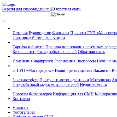
Версия для слабовидящих
История
Руководство
Филиалы
Проекты ГУП «Мосгортр
Противодействие коррупции
Тарифы и билеты
Правила пользования наземным городс
Безопасность
Склад забытых вещей
Обратная связь
Изменения маршрутов
Расписания
Экспрессы
Ночные м
О ГУП «Мосгортранс»
Наши преимущества
Вакансии
Ко
Заказ автобуса
Центр автомотоподготовки
Мотошкола
Ав
Предрейсовый медосмотр водителей
Недвижимость
Новости
Фотогалерея
Информация для СМИ
Корпоративн
Контакты
Новости
Фотогалерея
Информация для СМИ