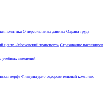
ная политика
О персональных данных
Охрана труда
й центр «Московский транспорт»
Страхование пассажиров
о учебных заведений
вская верфь
Физкультурно-оздоровительный комплекс