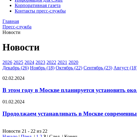
Корпоративная газета
Контакты пресс-службы
Главная
Пресс-служба
Новости
Новости
2026
2025
2024
2023
2022
2021
2020
Декабрь (26)
Ноябрь (18)
Октябрь (22)
Сентябрь (23)
Август (18
02.02.2024
В этом году в Москве планируется установить ок
01.02.2024
Продолжаем устанавливать в Москве современны
Новости 21 - 22 из 22
Начало
|
Пред.
|
1
2
3
| След. | Конец