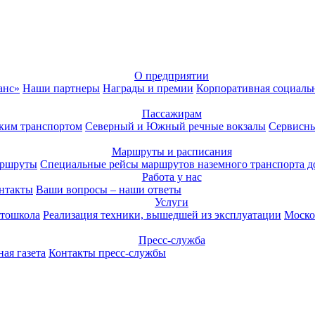
О предприятии
анс»
Наши партнеры
Награды и премии
Корпоративная социаль
Пассажирам
ким транспортом
Северный и Южный речные вокзалы
Сервисны
Маршруты и расписания
аршруты
Специальные рейсы маршрутов наземного транспорта д
Работа у нас
нтакты
Ваши вопросы – наши ответы
Услуги
тошкола
Реализация техники, вышедшей из эксплуатации
Моско
Пресс-служба
ая газета
Контакты пресс-службы