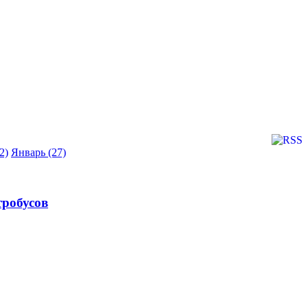
2)
Январь (27)
тробусов