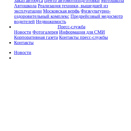
Заказ автобуса
Центр автомотоподготовки
Мотошкола
Автошкола
Реализация техники, вышедшей из
эксплуатации
Московская верфь
Физкультурно-
оздоровительный комплекс
Предрейсовый медосмотр
водителей
Недвижимость
Пресс-служба
Новости
Фотогалерея
Информация для СМИ
Корпоративная газета
Контакты пресс-службы
Контакты
Новости