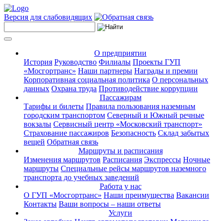
Версия для слабовидящих
О предприятии
История
Руководство
Филиалы
Проекты ГУП
«Мосгортранс»
Наши партнеры
Награды и премии
Корпоративная социальная политика
О персональных
данных
Охрана труда
Противодействие коррупции
Пассажирам
Тарифы и билеты
Правила пользования наземным
городским транспортом
Северный и Южный речные
вокзалы
Сервисный центр «Московский транспорт»
Страхование пассажиров
Безопасность
Склад забытых
вещей
Обратная связь
Маршруты и расписания
Изменения маршрутов
Расписания
Экспрессы
Ночные
маршруты
Специальные рейсы маршрутов наземного
транспорта до учебных заведений
Работа у нас
О ГУП «Мосгортранс»
Наши преимущества
Вакансии
Контакты
Ваши вопросы – наши ответы
Услуги