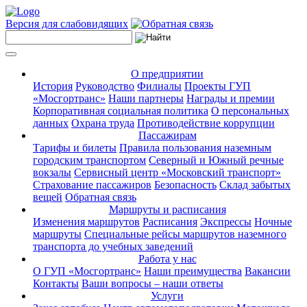
Версия для слабовидящих
О предприятии
История
Руководство
Филиалы
Проекты ГУП
«Мосгортранс»
Наши партнеры
Награды и премии
Корпоративная социальная политика
О персональных
данных
Охрана труда
Противодействие коррупции
Пассажирам
Тарифы и билеты
Правила пользования наземным
городским транспортом
Северный и Южный речные
вокзалы
Сервисный центр «Московский транспорт»
Страхование пассажиров
Безопасность
Склад забытых
вещей
Обратная связь
Маршруты и расписания
Изменения маршрутов
Расписания
Экспрессы
Ночные
маршруты
Специальные рейсы маршрутов наземного
транспорта до учебных заведений
Работа у нас
О ГУП «Мосгортранс»
Наши преимущества
Вакансии
Контакты
Ваши вопросы – наши ответы
Услуги