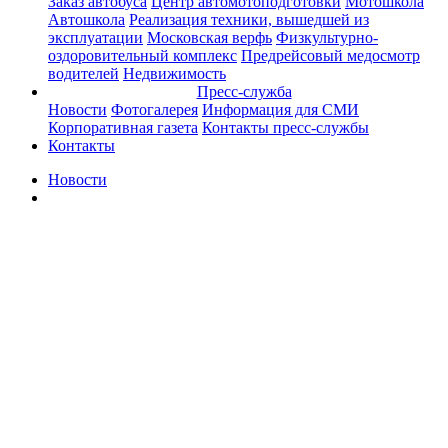
Заказ автобуса
Центр автомотоподготовки
Мотошкола
Автошкола
Реализация техники, вышедшей из
эксплуатации
Московская верфь
Физкультурно-
оздоровительный комплекс
Предрейсовый медосмотр
водителей
Недвижимость
Пресс-служба
Новости
Фотогалерея
Информация для СМИ
Корпоративная газета
Контакты пресс-службы
Контакты
Новости