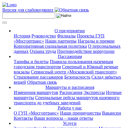
Версия для слабовидящих
О предприятии
История
Руководство
Филиалы
Проекты ГУП
«Мосгортранс»
Наши партнеры
Награды и премии
Корпоративная социальная политика
О персональных
данных
Охрана труда
Противодействие коррупции
Пассажирам
Тарифы и билеты
Правила пользования наземным
городским транспортом
Северный и Южный речные
вокзалы
Сервисный центр «Московский транспорт»
Страхование пассажиров
Безопасность
Склад забытых
вещей
Обратная связь
Маршруты и расписания
Изменения маршрутов
Расписания
Экспрессы
Ночные
маршруты
Специальные рейсы маршрутов наземного
транспорта до учебных заведений
Работа у нас
О ГУП «Мосгортранс»
Наши преимущества
Вакансии
Контакты
Ваши вопросы – наши ответы
Услуги