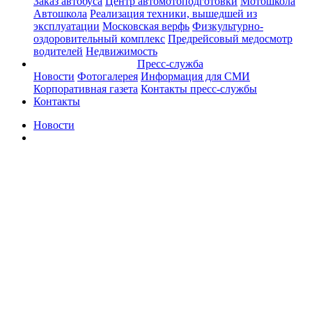
Заказ автобуса
Центр автомотоподготовки
Мотошкола
Автошкола
Реализация техники, вышедшей из
эксплуатации
Московская верфь
Физкультурно-
оздоровительный комплекс
Предрейсовый медосмотр
водителей
Недвижимость
Пресс-служба
Новости
Фотогалерея
Информация для СМИ
Корпоративная газета
Контакты пресс-службы
Контакты
Новости