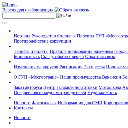
Версия для слабовидящих
История
Руководство
Филиалы
Проекты ГУП «Мосгортр
Противодействие коррупции
Тарифы и билеты
Правила пользования наземным городс
Безопасность
Склад забытых вещей
Обратная связь
Изменения маршрутов
Расписания
Экспрессы
Ночные м
О ГУП «Мосгортранс»
Наши преимущества
Вакансии
Ко
Заказ автобуса
Центр автомотоподготовки
Мотошкола
Ав
Предрейсовый медосмотр водителей
Недвижимость
Новости
Фотогалерея
Информация для СМИ
Корпоративн
Контакты
Новости