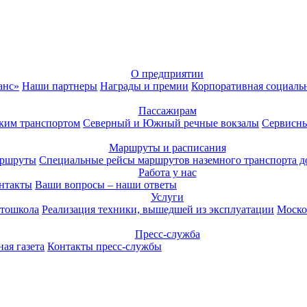
О предприятии
анс»
Наши партнеры
Награды и премии
Корпоративная социаль
Пассажирам
ким транспортом
Северный и Южный речные вокзалы
Сервисны
Маршруты и расписания
аршруты
Специальные рейсы маршрутов наземного транспорта д
Работа у нас
нтакты
Ваши вопросы – наши ответы
Услуги
тошкола
Реализация техники, вышедшей из эксплуатации
Моско
Пресс-служба
ая газета
Контакты пресс-службы