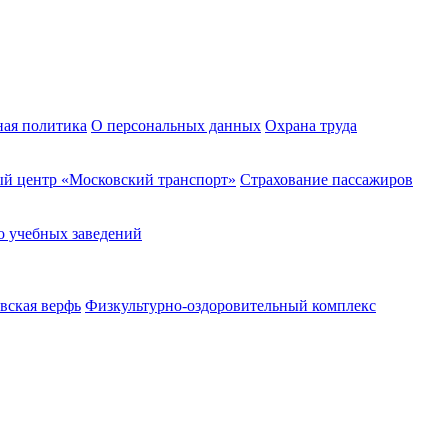
ная политика
О персональных данных
Охрана труда
й центр «Московский транспорт»
Страхование пассажиров
о учебных заведений
вская верфь
Физкультурно-оздоровительный комплекс