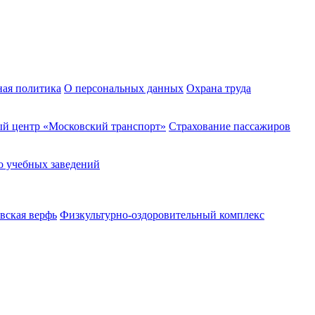
ная политика
О персональных данных
Охрана труда
й центр «Московский транспорт»
Страхование пассажиров
о учебных заведений
вская верфь
Физкультурно-оздоровительный комплекс