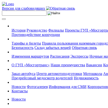
Версия для слабовидящих
История
Руководство
Филиалы
Проекты ГУП «Мосгортр
Противодействие коррупции
Тарифы и билеты
Правила пользования наземным городс
Безопасность
Склад забытых вещей
Обратная связь
Изменения маршрутов
Расписания
Экспрессы
Ночные м
О ГУП «Мосгортранс»
Наши преимущества
Вакансии
Ко
Заказ автобуса
Центр автомотоподготовки
Мотошкола
Ав
Предрейсовый медосмотр водителей
Недвижимость
Новости
Фотогалерея
Информация для СМИ
Корпоративн
Контакты
Новости