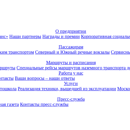
О предприятии
анс»
Наши партнеры
Награды и премии
Корпоративная социаль
Пассажирам
ким транспортом
Северный и Южный речные вокзалы
Сервисны
Маршруты и расписания
аршруты
Специальные рейсы маршрутов наземного транспорта д
Работа у нас
нтакты
Ваши вопросы – наши ответы
Услуги
тошкола
Реализация техники, вышедшей из эксплуатации
Моско
Пресс-служба
ая газета
Контакты пресс-службы